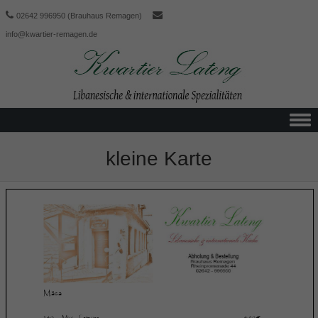
02642 996950 (Brauhaus Remagen)
info@kwartier-remagen.de
Skip to content
kleine Karte