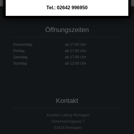
Tel.: 02642 996950
Öffnungszeiten
Donnerstag
ab 17:00 Uhr
Freitag
ab 17:00 Uhr
Samstag
ab 17:00 Uhr
Sonntag
ab 12:00 Uhr
Kontakt
Kwartier Lateng Remagen
Ackermannsgasse 7
53424 Remagen